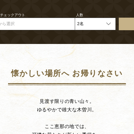
- チェックアウト
人数
から選択
懐かしい場所へ お帰りなさい
見渡す限りの青い山々。
ゆるやかで雄大な木曽川。
ここ恵那の地では、