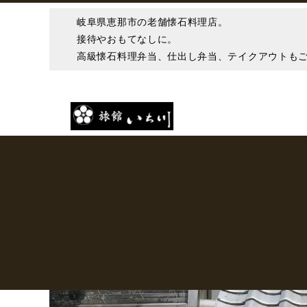
岐阜県恵那市の老舗懐石料理店。
接待やおもてなしに。
高級懐石料理弁当、仕出し弁当、テイクアウトも