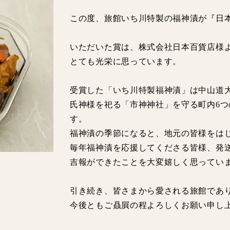
この度、旅館いち川特製の福神漬が『日
いただいた賞は、株式会社日本百貨店様
とても光栄に思っています。
受賞した「いち川特製福神漬」は中山道
氏神様を祀る「市神神社」を守る町内6
す。
福神漬の季節になると、地元の皆様をは
毎年福神漬を応援してくださる皆様、発
吉報ができたことを大変嬉しく思ってい
引き続き、皆さまから愛される旅館であ
今後ともご贔屓の程よろしくお願い申し