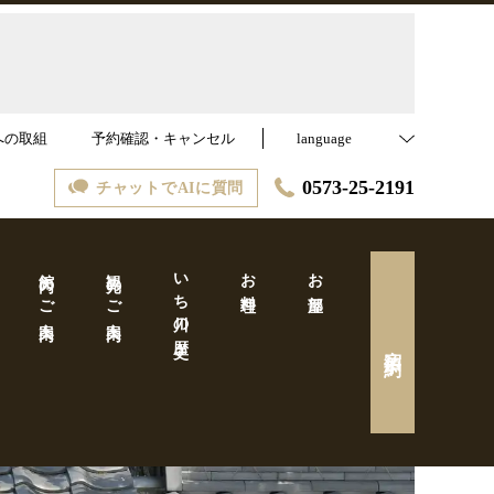
への取組
予約確認・キャンセル
language
0573-25-2191
チャットでAIに質問
館内のご案内
観光のご案内
いち川の歴史
お料理
お部屋
宿泊予約