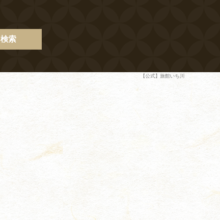
検索
【公式】旅館いち川