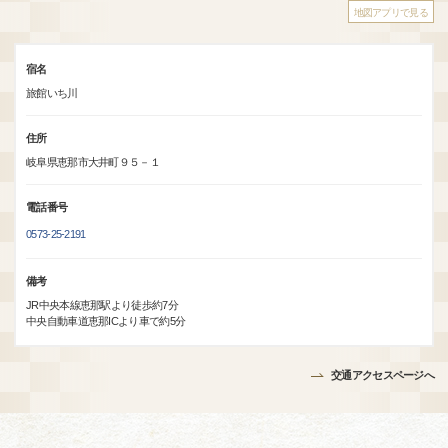
地図アプリで見る
宿名
旅館いち川
住所
岐阜県恵那市大井町９５－１
電話番号
0573-25-2191
備考
JR中央本線恵那駅より徒歩約7分
中央自動車道恵那ICより車で約5分
交通アクセスページへ