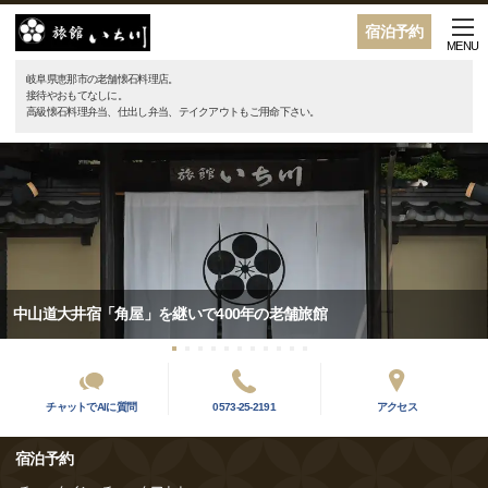
宿泊予約
MENU
岐阜県恵那市の老舗懐石料理店。
接待やおもてなしに。
高級懐石料理弁当、仕出し弁当、テイクアウトもご用命下さい。
中山道大井宿「角屋」を継いで400年の老舗旅館
チャットでAIに質問
0573-25-2191
アクセス
宿泊予約