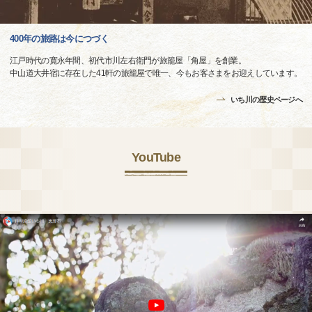
400年の旅路は今につづく
江戸時代の寛永年間、初代市川左右衛門が旅籠屋「角屋」を創業。
中山道大井宿に存在した41軒の旅籠屋で唯一、今もお客さまをお迎えしています。
いち川の歴史ページへ
YouTube