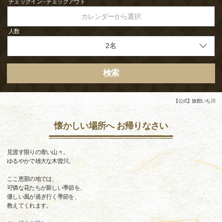
チェックイン - チェックアウト
カレンダーから選択
人数
検索
【公式】旅館いち川
懐かしい場所へ お帰りなさい
見渡す限りの青い山々。
ゆるやかで雄大な木曽川。
ここ恵那の地では、
可憐な花たちが新しい季節を、
優しい風が過ぎ行く季節を、
教えてくれます。