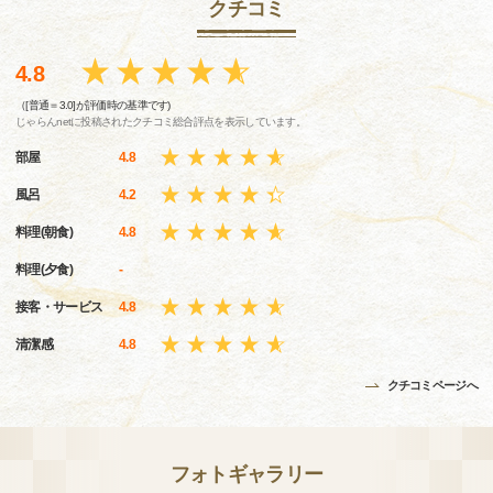
クチコミ
4.8
（[普通＝3.0]が評価時の基準です)
じゃらんnetに投稿されたクチコミ総合評点を表示しています。
部屋
4.8
風呂
4.2
料理(朝食)
4.8
料理(夕食)
-
接客・サービス
4.8
清潔感
4.8
クチコミページへ
フォトギャラリー