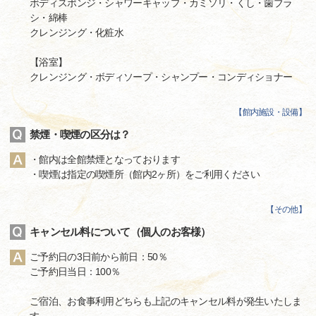
ボディスポンジ・シャワーキャップ・カミソリ・くし・歯ブラ
シ・綿棒
クレンジング・化粧水
【浴室】
クレンジング・ボディソープ・シャンプー・コンディショナー
【
館内施設・設備
】
禁煙・喫煙の区分は？
・館内は全館禁煙となっております
・喫煙は指定の喫煙所（館内2ヶ所）をご利用ください
【
その他
】
キャンセル料について（個人のお客様）
ご予約日の3日前から前日：50％
ご予約日当日：100％
ご宿泊、お食事利用どちらも上記のキャンセル料が発生いたしま
す。