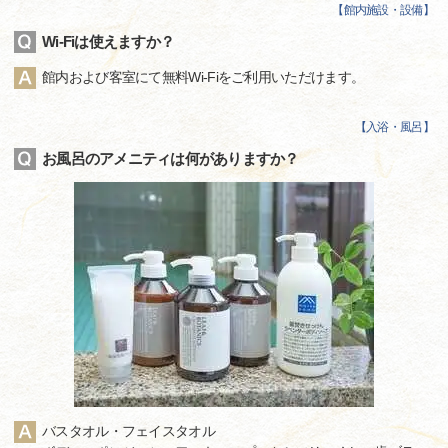
【
館内施設・設備
】
Wi-Fiは使えますか？
館内および客室にて無料Wi-Fiをご利用いただけます。
【
入浴・風呂
】
お風呂のアメニティは何がありますか？
バスタオル・フェイスタオル