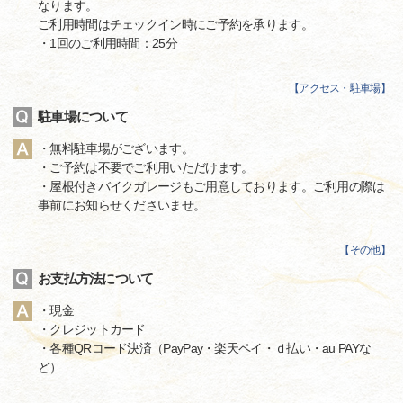
なります。
ご利用時間はチェックイン時にご予約を承ります。
・1回のご利用時間：25分
【
アクセス・駐車場
】
駐車場について
・無料駐車場がございます。
・ご予約は不要でご利用いただけます。
・屋根付きバイクガレージもご用意しております。ご利用の際は
事前にお知らせくださいませ。
【
その他
】
お支払方法について
・現金
・クレジットカード
・各種QRコード決済（PayPay・楽天ペイ・ｄ払い・au PAYな
ど）