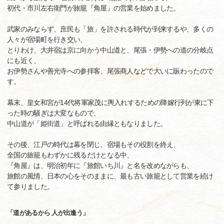
初代・市川左右衛門が旅籠『角屋』の営業を始めました。
武家のみならず、庶民も「旅」を許される時代が到来するや、多くの
人々が宿場町を行き交い、
とりわけ、大井宿は京に向かう中山道と、尾張・伊勢への道の分岐点
にも近く、
お伊勢さんや善光寺への参拝客、尾張商人などで大いに賑わったので
す。
幕末、皇女和宮が14代将軍家茂に輿入れするための降嫁行列が東に下
った時の騒ぎは大変なもので、
中山道が「姫街道」と呼ばれる由縁ともなりました。
その後、江戸の時代は幕を閉じ、宿場もその役割を終え、
全国の旅籠もわずかに残るだけとなる中、
『角屋』は、明治初年に『旅館いち川』と名を改めながらも、
旅館の風情、日本の心をそのままに、最も古い旅籠として営業を続け
て参りました。
「道があるから 人が出逢う」