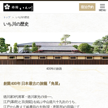
宿泊予約
MENU
トップ
いち川の歴史
いち川の歴史
400年の旅路
創業400年 日本最古の旅籠『角屋』
徳川家3代将軍・徳川家光の頃──。
江戸(幕府)と京(朝廷)を結ぶ中山道六十九次のうち、
江戸から数えて46番目の大井(現・恵那市)の宿場にて、