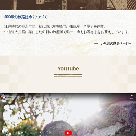
400年の旅路は今につづく
江戸時代の寛永年間、初代市川左右衛門が旅籠屋「角屋」を創業。
中山道大井宿に存在した41軒の旅籠屋で唯一、今もお客さまをお迎えしています。
いち川の歴史ページへ
YouTube