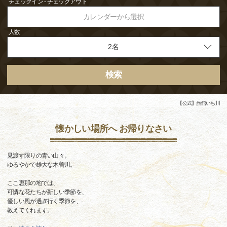
チェックイン - チェックアウト
カレンダーから選択
人数
検索
【公式】旅館いち川
懐かしい場所へ お帰りなさい
見渡す限りの青い山々。
ゆるやかで雄大な木曽川。
ここ恵那の地では、
可憐な花たちが新しい季節を、
優しい風が過ぎ行く季節を、
教えてくれます。