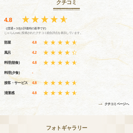
クチコミ
4.8
（[普通＝3.0]が評価時の基準です)
じゃらんnetに投稿されたクチコミ総合評点を表示しています。
部屋
4.8
風呂
4.2
料理(朝食)
4.8
料理(夕食)
-
接客・サービス
4.8
清潔感
4.8
クチコミページへ
フォトギャラリー