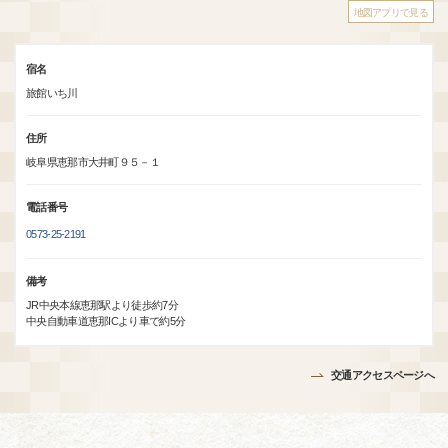
地図アプリで見る
宿名
旅館いち川
住所
岐阜県恵那市大井町９５－１
電話番号
0573-25-2191
備考
JR中央本線恵那駅より徒歩約7分
中央自動車道恵那ICより車で約5分
交通アクセスページへ