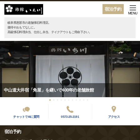
宿泊予約
MENU
岐阜県恵那市の老舗懐石料理店。
接待やおもてなしに。
高級懐石料理弁当、仕出し弁当、テイクアウトもご用命下さい。
中山道大井宿「角屋」を継いで400年の老舗旅館
チャットでAIに質問
0573-25-2191
アクセス
宿泊予約