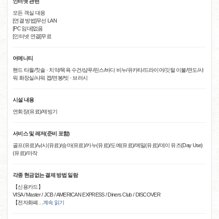
인터넷 관련
모든 객실 대응
[연결 방법]무선 LAN
[PC 임대]없음
[인터넷 연결]무료
어메니티
핸드 타월/칫솔 · 치약/목욕 수건/샴푸/린스/바디 비누/유카타/드라이어/깃털 이불/면도/샤
워 화장실/샤워 캡/면봉/빗 · 브러시
시설 내용
연회장(유료)/제빙기
서비스 및 레저(준비 포함)
골프(유료)/낚시(유료)/승마(유료)/카누(유료)/도예(유료)/메밀(유료)/데이 유즈(Day Use)
(유료)/마작
각종 현금없는 결제 방법 일람
【신용카드】
VISA / Master / JCB / AMERICAN EXPRESS / Diners Club / DISCOVER
【전자화폐
…
계속 읽기