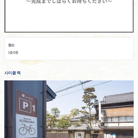
장소
1층/2층
사이클 랙