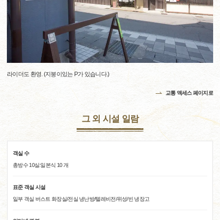
라이더도 환영. (지붕이있는 P가 있습니다.)
교통 액세스 페이지로
그 외 시설 일람
객실 수
총방수 10실:일본식 10 개
표준 객실 시설
일부 객실 버스트 화장실/전실 냉난방/텔레비전/위성/빈 냉장고