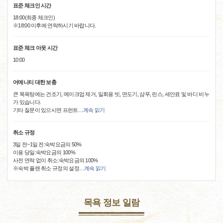
표준 체크인 시간
18:00(최종 체크인)
※18:00 이후에 연락하시기 바랍니다.
표준 체크 아웃 시간
10:00
어메니티 대한 보충
큰 목욕탕에는 건조기, 메이크업 제거, 일회용 빗, 면도기, 샴푸, 린스, 세안료 및 바디 비누
가 있습니다.
기타 질문이 있으시면 프런트
…
계속 읽기
취소 규정
3일 전~1일 전:숙박요금의 50%
이용 당일:숙박요금의 100%
사전 연락 없이 취소:숙박요금의 100%
※숙박 플랜 취소 규정의 설정
…
계속 읽기
목욕 정보 일람