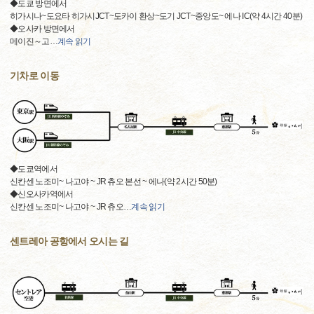
◆도쿄 방면에서
히가시나~도요타 히가시JCT~도카이 환상~도기 JCT~중앙도~ 에나 IC(약 4시간 40분)
◆오사카 방면에서
메이진～고
…
계속 읽기
기차로 이동
◆도쿄역에서
신칸센 노조미~ 나고야 ~ JR 츄오 본선 ~ 에나(약 2시간 50분)
◆신오사카역에서
신칸센 노조미~ 나고야 ~ JR 츄오
…
계속 읽기
센트레아 공항에서 오시는 길