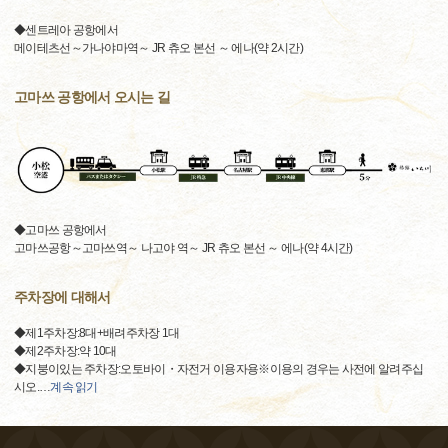
◆센트레아 공항에서
메이테츠선～가나야마역～ JR 츄오 본선 ～ 에나(약 2시간)
고마쓰 공항에서 오시는 길
◆고마쓰 공항에서
고마쓰공항～고마쓰역～ 나고야 역～ JR 츄오 본선 ～ 에나(약 4시간)
주차장에 대해서
◆제1주차장:8대+배려주차장 1대
◆제2주차장:약 10대
◆지붕이있는 주차장:오토바이・자전거 이용자용※이용의 경우는 사전에 알려주십
시오.
…
계속 읽기