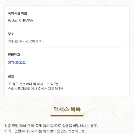
숙박시설 이름
Ryokan ICHIKAWA
주소
기후 현 에나 시 오이쵸 95-1
전화번호
0573-25-2191
비고
JR 츄오 본선 에나 역 에서 도보 약 7분
츄오 자동차도로 에나 IC 에서 차로 약 5분
액세스 목록
각종 모임(회식·연회·축제·법사 등)으로 송영을 희망하시는 경우,
지역・인원수에 따라서는 버스로의 송영도 가능하므로,